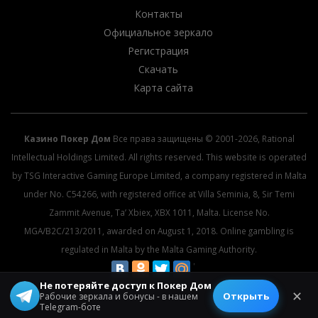
Контакты
Официальное зеркало
Регистрация
Скачать
Карта сайта
Казино Покер Дом
Все права защищены © 2001-2026, Rational
Intellectual Holdings Limited. All rights reserved. This website is operated
by TSG Interactive Gaming Europe Limited, a company registered in Malta
under No. C54266, with registered office at Villa Seminia, 8, Sir Temi
Zammit Avenue, Ta’ Xbiex, XBX 1011, Malta. License No.
MGA/B2C/213/2011, awarded on August 1, 2018. Online gambling is
regulated in Malta by the Malta Gaming Authority.
Не потеряйте доступ к Покер Дом
© 2026 All rights reserved.
✕
Открыть
Рабочие зеркала и бонусы - в нашем
Telegram-боте