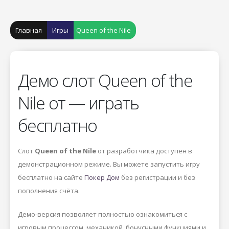
Главная
Игры
Queen of the Nile
Демо слот Queen of the
Nile от — играть
бесплатно
Слот
Queen of the Nile
от разработчика
доступен в
демонстрационном режиме. Вы можете запустить игру
бесплатно на сайте
Покер Дом
без регистрации и без
пополнения счёта.
Демо-версия позволяет полностью ознакомиться с
игровым процессом, механикой, бонусными функциями и