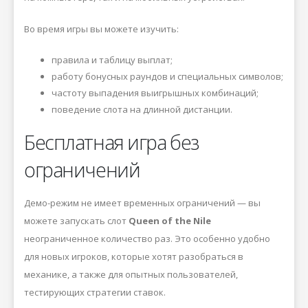
Во время игры вы можете изучить:
правила и таблицу выплат;
работу бонусных раундов и специальных символов;
частоту выпадения выигрышных комбинаций;
поведение слота на длинной дистанции.
Бесплатная игра без
ограничений
Демо-режим не имеет временных ограничений — вы
можете запускать слот
Queen of the Nile
неограниченное количество раз. Это особенно удобно
для новых игроков, которые хотят разобраться в
механике, а также для опытных пользователей,
тестирующих стратегии ставок.