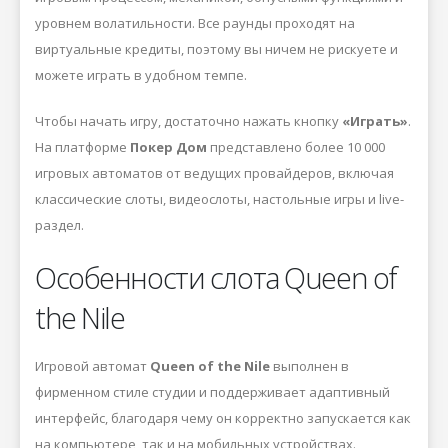
уровнем волатильности. Все раунды проходят на
виртуальные кредиты, поэтому вы ничем не рискуете и
можете играть в удобном темпе.
Чтобы начать игру, достаточно нажать кнопку
«Играть»
.
На платформе
Покер Дом
представлено более 10 000
игровых автоматов от ведущих провайдеров, включая
классические слоты, видеослоты, настольные игры и live-
раздел.
Особенности слота Queen of
the Nile
Игровой автомат
Queen of the Nile
выполнен в
фирменном стиле студии
и поддерживает адаптивный
интерфейс, благодаря чему он корректно запускается как
на компьютере, так и на мобильных устройствах.