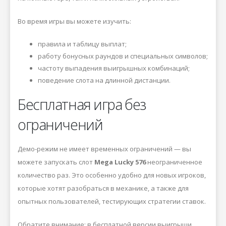
Во время игры вы можете изучить:
правила и таблицу выплат;
работу бонусных раундов и специальных символов;
частоту выпадения выигрышных комбинаций;
поведение слота на длинной дистанции.
Бесплатная игра без
ограничений
Демо-режим не имеет временных ограничений — вы
можете запускать слот
Mega Lucky 576
неограниченное
количество раз. Это особенно удобно для новых игроков,
которые хотят разобраться в механике, а также для
опытных пользователей, тестирующих стратегии ставок.
Обратите внимание: в бесплатной версии выигрыши