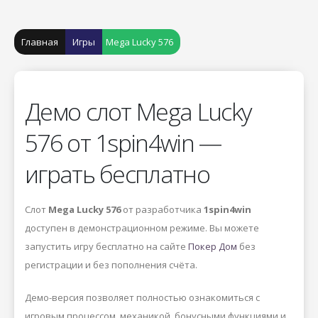
Главная
Игры
Mega Lucky 576
Демо слот Mega Lucky
576 от 1spin4win —
играть бесплатно
Слот
Mega Lucky 576
от разработчика
1spin4win
доступен в демонстрационном режиме. Вы можете
запустить игру бесплатно на сайте
Покер Дом
без
регистрации и без пополнения счёта.
Демо-версия позволяет полностью ознакомиться с
игровым процессом, механикой, бонусными функциями и