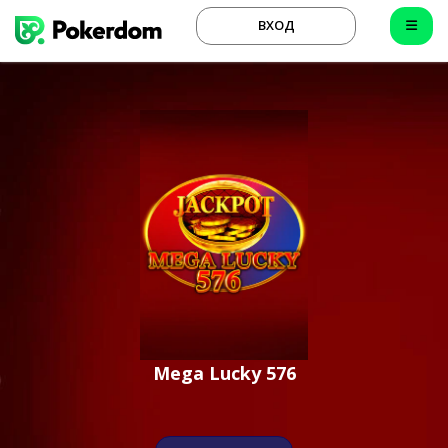
ВХОД
Mega Lucky 576