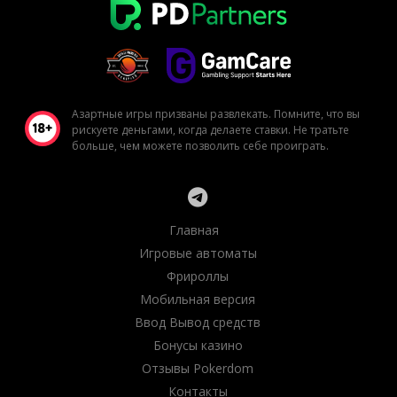
Азартные игры призваны развлекать. Помните, что вы
рискуете деньгами, когда делаете ставки. Не тратьте
больше, чем можете позволить себе проиграть.
Главная
Игровые автоматы
Фрироллы
Мобильная версия
Ввод Вывод средств
Бонусы казино
Отзывы Pokerdom
Контакты