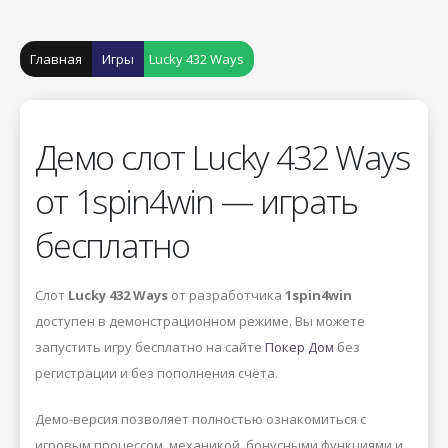
Главная
Игры
Lucky 432 Ways
Демо слот Lucky 432 Ways
от 1spin4win — играть
бесплатно
Слот
Lucky 432 Ways
от разработчика
1spin4win
доступен в демонстрационном режиме. Вы можете
запустить игру бесплатно на сайте
Покер Дом
без
регистрации и без пополнения счёта.
Демо-версия позволяет полностью ознакомиться с
игровым процессом, механикой, бонусными функциями и