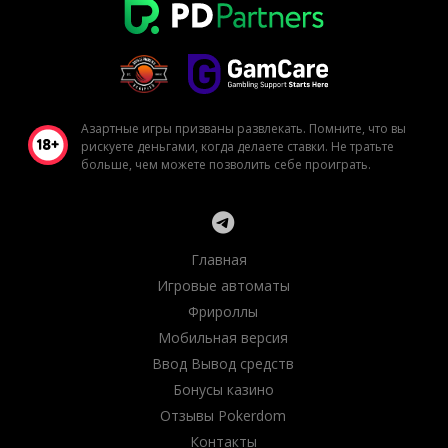
Азартные игры призваны развлекать. Помните, что вы
рискуете деньгами, когда делаете ставки. Не тратьте
больше, чем можете позволить себе проиграть.
Главная
Игровые автоматы
Фрироллы
Мобильная версия
Ввод Вывод средств
Бонусы казино
Отзывы Pokerdom
Контакты