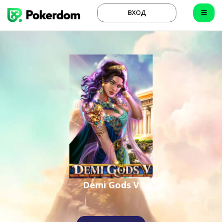
ВХОД
Demi Gods V