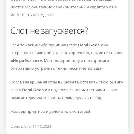
носят исключительно ознакомительный характер и не
могут быть выведены.
Слот не запускается?
Если по каким-либо причинам слот
Demi Gods V
не
открывается или работает некорректно, нажмите кнопку
«Не работает»
. Мы проверим игру и постараемся
оперативно устранить технические неполадки.
После завершения игры вы можете оставить свою оценку
слота
Demi Gods V
и поделиться впечатлениями — это
поможет другим пользователям сделать выбор.
Желаем приятной и увлекательной игры!
Обновлено:
11.10.2024