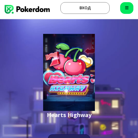
ВХОД
Hearts Highway