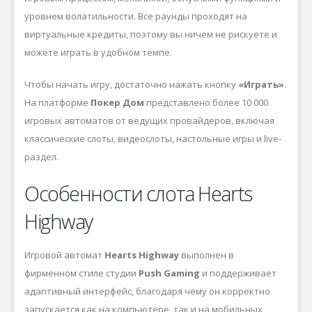
уровнем волатильности. Все раунды проходят на
виртуальные кредиты, поэтому вы ничем не рискуете и
можете играть в удобном темпе.
Чтобы начать игру, достаточно нажать кнопку
«Играть»
.
На платформе
Покер Дом
представлено более 10 000
игровых автоматов от ведущих провайдеров, включая
классические слоты, видеослоты, настольные игры и live-
раздел.
Особенности слота Hearts
Highway
Игровой автомат
Hearts Highway
выполнен в
фирменном стиле студии
Push Gaming
и поддерживает
адаптивный интерфейс, благодаря чему он корректно
запускается как на компьютере, так и на мобильных