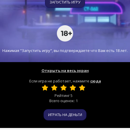
ЗАПУСТИТЬ ИГРУ
Нажимая "Запустить игру", вы подтверждаете что Вам есть 18 лет.
Открыть на весь экран
Если игра не работает, нажмите
сюда
Рейтинг
5
Всего оценок:
1
ИГРАТЬ НА ДЕНЬГИ