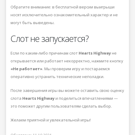
Обратите внимание: в бесплатной версии выигрыши
носят исключительно ознакомительный характер и не
могут быть выведены.
Слот не запускается?
Если по каким-либо причинам слот
Hearts Highway
не
открывается или работает некорректно, нажмите кнопку
«Не работает»
. Мы проверим игру и постараемся
оперативно устранить технические неполадки.
После завершения игры вы можете оставить свою оценку
слота
Hearts Highway
и поделиться впечатлениями —
это поможет другим пользователям сделать выбор.
Желаем приятной и увлекательной игры!
Обновлено:
11.10.2024