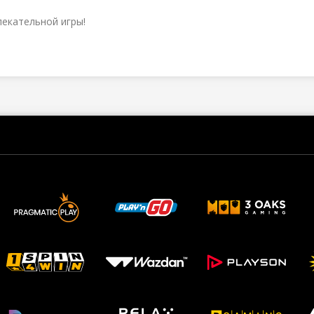
лекательной игры!