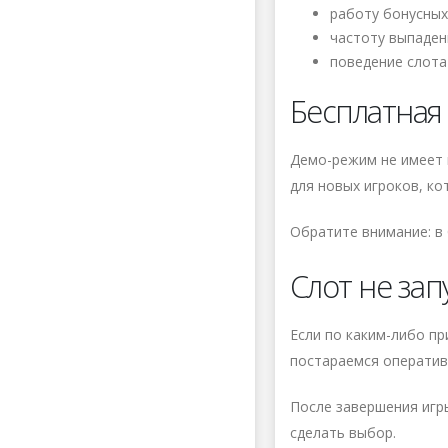
работу бонусных
частоту выпаден
поведение слота
Бесплатная
Демо-режим не имеет 
для новых игроков, ко
Обратите внимание: в
Слот не зап
Если по каким-либо п
постараемся оператив
После завершения игр
сделать выбор.