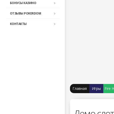
БОНУСЫ КАЗИНО
ОТЗЫВЫ POKERDOM
КОНТАКТЫ
Главная
Игры
Fire 
Демо слот