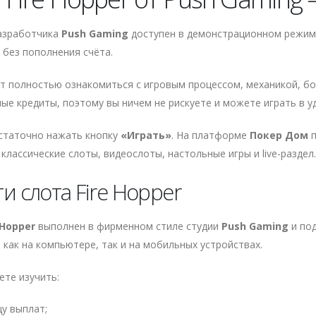
азработчика
Push Gaming
доступен в демонстрационном режиме
 без пополнения счёта.
т полностью ознакомиться с игровым процессом, механикой, бо
ые кредиты, поэтому вы ничем не рискуете и можете играть в у
остаточно нажать кнопку
«Играть»
. На платформе
Покер Дом
п
классические слоты, видеослоты, настольные игры и live-раздел.
 слота Fire Hopper
 Hopper
выполнен в фирменном стиле студии
Push Gaming
и под
 как на компьютере, так и на мобильных устройствах.
ете изучить:
цу выплат;