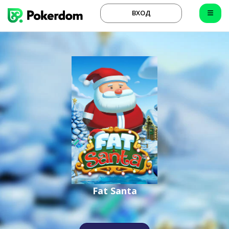
ВХОД
Fat Santa