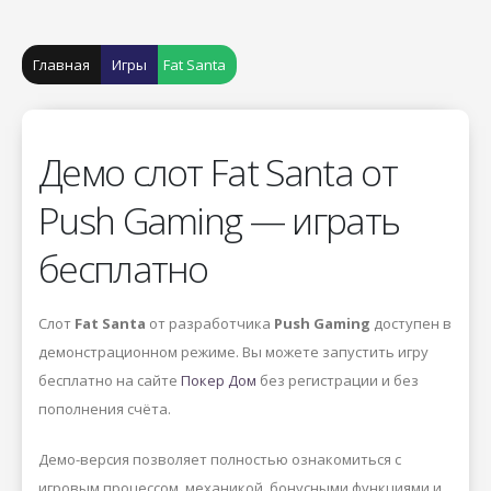
Главная
Игры
Fat Santa
Демо слот Fat Santa от
Push Gaming — играть
бесплатно
Слот
Fat Santa
от разработчика
Push Gaming
доступен в
демонстрационном режиме. Вы можете запустить игру
бесплатно на сайте
Покер Дом
без регистрации и без
пополнения счёта.
Демо-версия позволяет полностью ознакомиться с
игровым процессом, механикой, бонусными функциями и