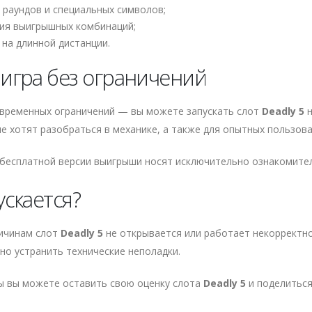
 раундов и специальных символов;
ия выигрышных комбинаций;
 на длинной дистанции.
 игра без ограничений
временных ограничений — вы можете запускать слот
Deadly 5
н
е хотят разобраться в механике, а также для опытных пользова
 бесплатной версии выигрыши носят исключительно ознакомител
ускается?
ричинам слот
Deadly 5
не открывается или работает некорректн
но устранить технические неполадки.
ы вы можете оставить свою оценку слота
Deadly 5
и поделиться