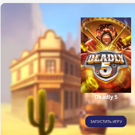
Deadly 5
ЗАПУСТИТЬ ИГРУ