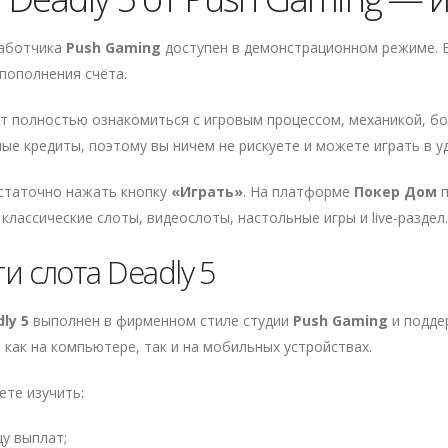
аботчика
Push Gaming
доступен в демонстрационном режиме. В
 пополнения счёта.
т полностью ознакомиться с игровым процессом, механикой, бо
ые кредиты, поэтому вы ничем не рискуете и можете играть в у
остаточно нажать кнопку
«Играть»
. На платформе
Покер Дом
п
классические слоты, видеослоты, настольные игры и live-раздел.
и слота Deadly 5
ly 5
выполнен в фирменном стиле студии
Push Gaming
и подде
 как на компьютере, так и на мобильных устройствах.
ете изучить:
цу выплат;