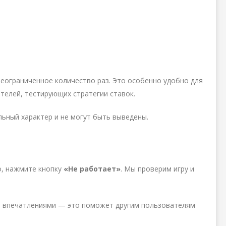
еограниченное количество раз. Это особенно удобно для
телей, тестирующих стратегии ставок.
ьный характер и не могут быть выведены.
о, нажмите кнопку
«Не работает»
. Мы проверим игру и
 впечатлениями — это поможет другим пользователям