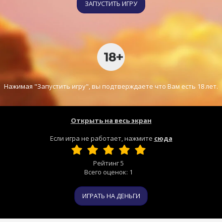
ЗАПУСТИТЬ ИГРУ
Нажимая "Запустить игру", вы подтверждаете что Вам есть 18 лет.
Открыть на весь экран
Если игра не работает, нажмите
сюда
Рейтинг
5
Всего оценок:
1
ИГРАТЬ НА ДЕНЬГИ