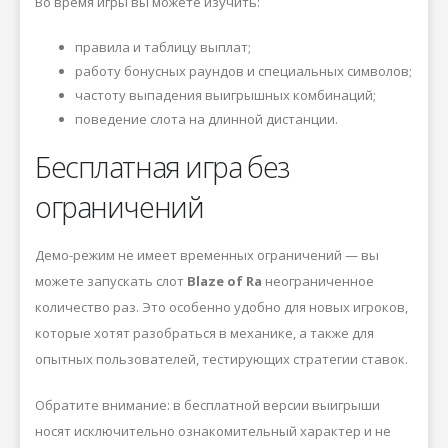
Во время игры вы можете изучить:
правила и таблицу выплат;
работу бонусных раундов и специальных символов;
частоту выпадения выигрышных комбинаций;
поведение слота на длинной дистанции.
Бесплатная игра без
ограничений
Демо-режим не имеет временных ограничений — вы
можете запускать слот
Blaze of Ra
неограниченное
количество раз. Это особенно удобно для новых игроков,
которые хотят разобраться в механике, а также для
опытных пользователей, тестирующих стратегии ставок.
Обратите внимание: в бесплатной версии выигрыши
носят исключительно ознакомительный характер и не