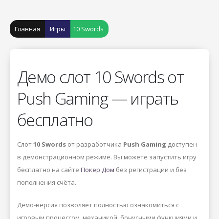
Главная
Игры
10 Swords
Демо слот 10 Swords от
Push Gaming — играть
бесплатно
Слот
10 Swords
от разработчика
Push Gaming
доступен
в демонстрационном режиме. Вы можете запустить игру
бесплатно на сайте
Покер Дом
без регистрации и без
пополнения счёта.
Демо-версия позволяет полностью ознакомиться с
игровым процессом, механикой, бонусными функциями и