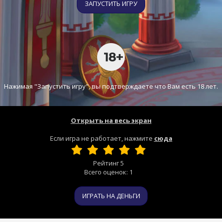
ЗАПУСТИТЬ ИГРУ
Нажимая "Запустить игру", вы подтверждаете что Вам есть 18 лет.
Открыть на весь экран
Если игра не работает, нажмите
сюда
Рейтинг
5
Всего оценок:
1
ИГРАТЬ НА ДЕНЬГИ