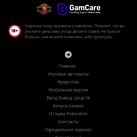
Азартные игры призваны развлекать. Помните, что вы
рискуете деньгами, когда делаете ставки. Не тратьте
больше, чем можете позволить себе проиграть.
Главная
Игровые автоматы
Фрироллы
Мобильная версия
Ввод Вывод средств
Бонусы казино
Отзывы Pokerdom
Контакты
Официальное зеркало