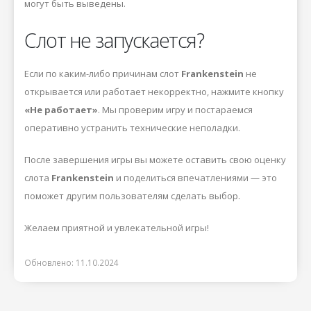
могут быть выведены.
Слот не запускается?
Если по каким-либо причинам слот
Frankenstein
не
открывается или работает некорректно, нажмите кнопку
«Не работает»
. Мы проверим игру и постараемся
оперативно устранить технические неполадки.
После завершения игры вы можете оставить свою оценку
слота
Frankenstein
и поделиться впечатлениями — это
поможет другим пользователям сделать выбор.
Желаем приятной и увлекательной игры!
Обновлено:
11.10.2024