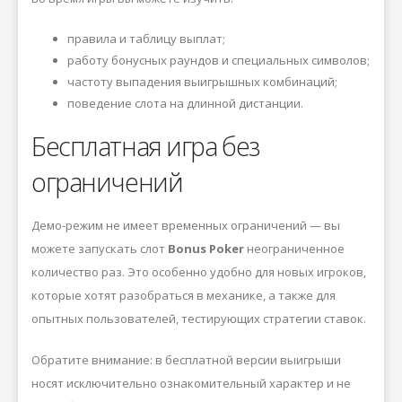
правила и таблицу выплат;
работу бонусных раундов и специальных символов;
частоту выпадения выигрышных комбинаций;
поведение слота на длинной дистанции.
Бесплатная игра без
ограничений
Демо-режим не имеет временных ограничений — вы
можете запускать слот
Bonus Poker
неограниченное
количество раз. Это особенно удобно для новых игроков,
которые хотят разобраться в механике, а также для
опытных пользователей, тестирующих стратегии ставок.
Обратите внимание: в бесплатной версии выигрыши
носят исключительно ознакомительный характер и не