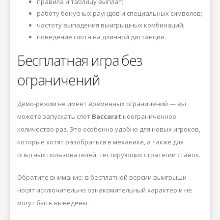
правила и таблицу выплат;
работу бонусных раундов и специальных символов;
частоту выпадения выигрышных комбинаций;
поведение слота на длинной дистанции.
Бесплатная игра без
ограничений
Демо-режим не имеет временных ограничений — вы
можете запускать слот
Baccarat
неограниченное
количество раз. Это особенно удобно для новых игроков,
которые хотят разобраться в механике, а также для
опытных пользователей, тестирующих стратегии ставок.
Обратите внимание: в бесплатной версии выигрыши
носят исключительно ознакомительный характер и не
могут быть выведены.