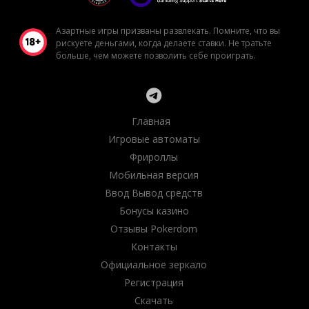
Азартные игры призваны развлекать. Помните, что вы
рискуете деньгами, когда делаете ставки. Не тратьте
больше, чем можете позволить себе проиграть.
Главная
Игровые автоматы
Фрироллы
Мобильная версия
Ввод Вывод средств
Бонусы казино
Отзывы Pokerdom
Контакты
Официальное зеркало
Регистрация
Скачать