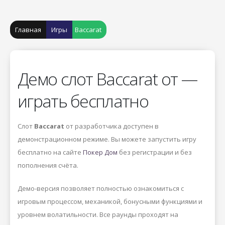
Главная
Игры
Baccarat
Демо слот Baccarat от —
играть бесплатно
Слот
Baccarat
от разработчика
доступен в
демонстрационном режиме. Вы можете запустить игру
бесплатно на сайте
Покер Дом
без регистрации и без
пополнения счёта.
Демо-версия позволяет полностью ознакомиться с
игровым процессом, механикой, бонусными функциями и
уровнем волатильности. Все раунды проходят на