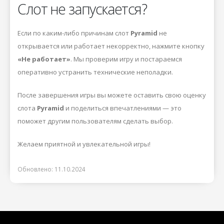
Слот не запускается?
Если по каким-либо причинам слот
Pyramid
не
открывается или работает некорректно, нажмите кнопку
«Не работает»
. Мы проверим игру и постараемся
оперативно устранить технические неполадки.
После завершения игры вы можете оставить свою оценку
слота
Pyramid
и поделиться впечатлениями — это
поможет другим пользователям сделать выбор.
Желаем приятной и увлекательной игры!
Обновлено:
11.10.2024