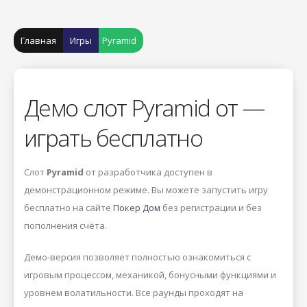
Главная
Игры
Pyramid
Демо слот Pyramid от —
играть бесплатно
Слот
Pyramid
от разработчика
доступен в
демонстрационном режиме. Вы можете запустить игру
бесплатно на сайте
Покер Дом
без регистрации и без
пополнения счёта.
Демо-версия позволяет полностью ознакомиться с
игровым процессом, механикой, бонусными функциями и
уровнем волатильности. Все раунды проходят на