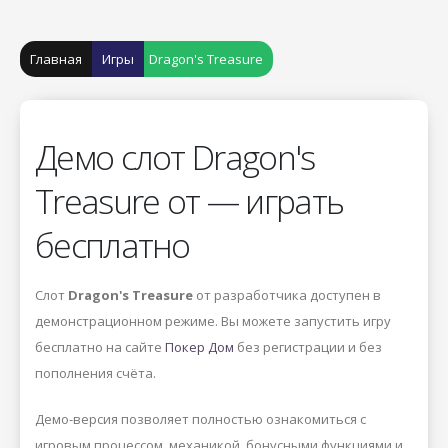
Главная
Игры
Dragon's Treasure
Демо слот Dragon's
Treasure от — играть
бесплатно
Слот
Dragon's Treasure
от разработчика
доступен в
демонстрационном режиме. Вы можете запустить игру
бесплатно на сайте
Покер Дом
без регистрации и без
пополнения счёта.
Демо-версия позволяет полностью ознакомиться с
игровым процессом, механикой, бонусными функциями и