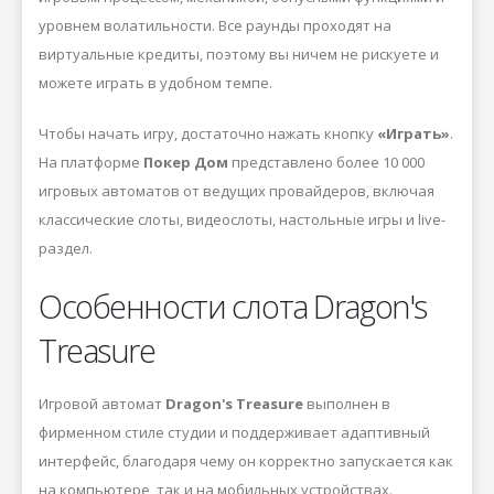
уровнем волатильности. Все раунды проходят на
виртуальные кредиты, поэтому вы ничем не рискуете и
можете играть в удобном темпе.
Чтобы начать игру, достаточно нажать кнопку
«Играть»
.
На платформе
Покер Дом
представлено более 10 000
игровых автоматов от ведущих провайдеров, включая
классические слоты, видеослоты, настольные игры и live-
раздел.
Особенности слота Dragon's
Treasure
Игровой автомат
Dragon's Treasure
выполнен в
фирменном стиле студии
и поддерживает адаптивный
интерфейс, благодаря чему он корректно запускается как
на компьютере, так и на мобильных устройствах.