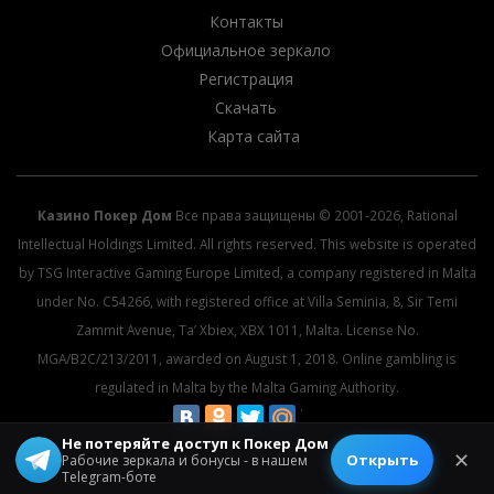
Контакты
Официальное зеркало
Регистрация
Скачать
Карта сайта
Казино Покер Дом
Все права защищены © 2001-2026, Rational
Intellectual Holdings Limited. All rights reserved. This website is operated
by TSG Interactive Gaming Europe Limited, a company registered in Malta
under No. C54266, with registered office at Villa Seminia, 8, Sir Temi
Zammit Avenue, Ta’ Xbiex, XBX 1011, Malta. License No.
MGA/B2C/213/2011, awarded on August 1, 2018. Online gambling is
regulated in Malta by the Malta Gaming Authority.
Не потеряйте доступ к Покер Дом
© 2026 All rights reserved.
✕
Открыть
Рабочие зеркала и бонусы - в нашем
Telegram-боте