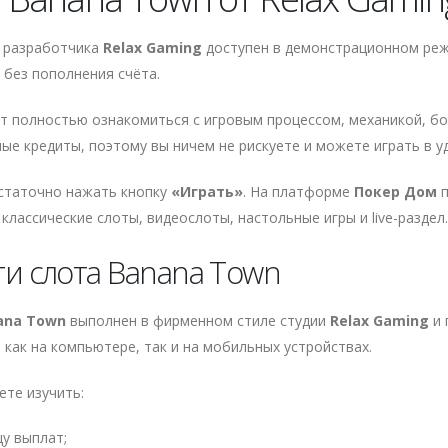
 разработчика
Relax Gaming
доступен в демонстрационном реж
 без пополнения счёта.
т полностью ознакомиться с игровым процессом, механикой, бо
ые кредиты, поэтому вы ничем не рискуете и можете играть в у
остаточно нажать кнопку
«Играть»
. На платформе
Покер Дом
п
классические слоты, видеослоты, настольные игры и live-раздел.
и слота Banana Town
ana Town
выполнен в фирменном стиле студии
Relax Gaming
и 
 как на компьютере, так и на мобильных устройствах.
ете изучить:
цу выплат;