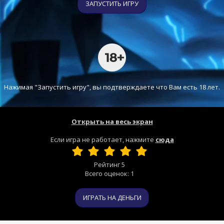
ЗАПУСТИТЬ ИГРУ
Нажимая "Запустить игру", вы подтверждаете что Вам есть 18 лет.
Открыть на весь экран
Если игра не работает, нажмите
сюда
Рейтинг
5
Всего оценок:
1
ИГРАТЬ НА ДЕНЬГИ