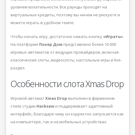
уровнем волатильности. Все раунды проходят на
виртуальные кредиты, поэтому вы ничем не рискуете и
можете играть в удобном темпе.
Чтобы начать игру, достаточно нажать кнопку
«Играть»
.
На платформе
Покер Дом
представлено более 10 000
игровых автоматов от ведущих провайдеров, включая
классические слоты, видеослоты, настольные игры и live-
раздел.
Особенности слота Xmas Drop
Игровой автомат
Xmas Drop
выполнен в фирменном
стиле студии
Hacksaw
и поддерживает адаптивный
интерфейс, благодаря чему он корректно запускается как
на компьютере, так и на мобильных устройствах.