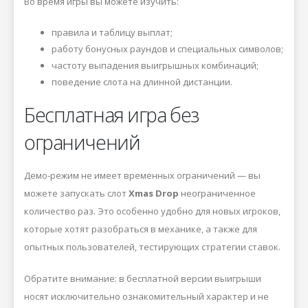
Во время игры вы можете изучить:
правила и таблицу выплат;
работу бонусных раундов и специальных символов;
частоту выпадения выигрышных комбинаций;
поведение слота на длинной дистанции.
Бесплатная игра без
ограничений
Демо-режим не имеет временных ограничений — вы
можете запускать слот
Xmas Drop
неограниченное
количество раз. Это особенно удобно для новых игроков,
которые хотят разобраться в механике, а также для
опытных пользователей, тестирующих стратегии ставок.
Обратите внимание: в бесплатной версии выигрыши
носят исключительно ознакомительный характер и не