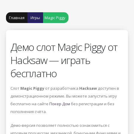
Главная
Игры
Magic Piggy
Демо слот Magic Piggy от
Hacksaw — играть
бесплатно
Слот
Magic Piggy
от разработчика
Hacksaw
доступен в
демонстрационном режиме. Вы можете запустить игру
бесплатно на сайте
Покер Дом
без регистрации и без
пополнения счёта.
Демо-версия позволяет полностью ознакомиться с
игровым процессом, механикой, бонусными функциями и