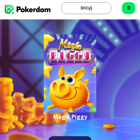
ВХОД
Magic Piggy