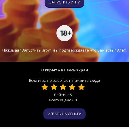
ЗАПУСТИТЬ ИГРУ
Нажимая "Запустить игру", вы подтверждаете что Вам есть 18 лет.
Открыть на весь экран
Если игра не работает, нажмите
сюда
Рейтинг
5
Всего оценок:
1
ИГРАТЬ НА ДЕНЬГИ