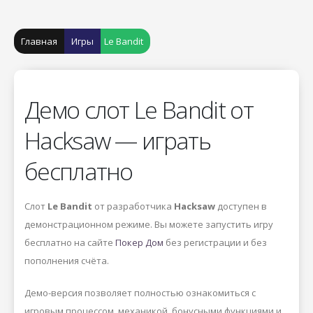
Главная
Игры
Le Bandit
Демо слот Le Bandit от
Hacksaw — играть
бесплатно
Слот
Le Bandit
от разработчика
Hacksaw
доступен в
демонстрационном режиме. Вы можете запустить игру
бесплатно на сайте
Покер Дом
без регистрации и без
пополнения счёта.
Демо-версия позволяет полностью ознакомиться с
игровым процессом, механикой, бонусными функциями и