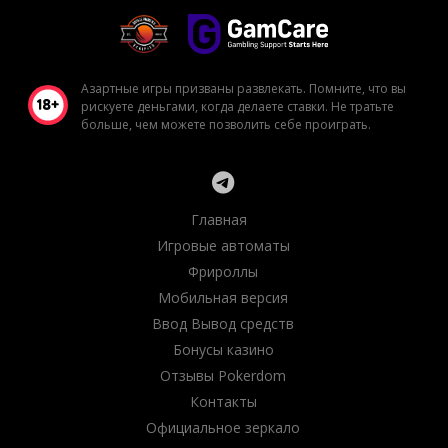
Азартные игры призваны развлекать. Помните, что вы
рискуете деньгами, когда делаете ставки. Не тратьте
больше, чем можете позволить себе проиграть.
Главная
Игровые автоматы
Фрироллы
Мобильная версия
Ввод Вывод средств
Бонусы казино
Отзывы Pokerdom
Контакты
Официальное зеркало