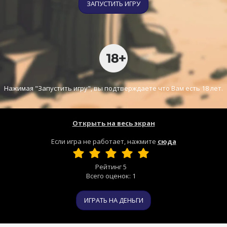
ЗАПУСТИТЬ ИГРУ
Нажимая "Запустить игру", вы подтверждаете что Вам есть 18 лет.
Открыть на весь экран
Если игра не работает, нажмите
сюда
Рейтинг
5
Всего оценок:
1
ИГРАТЬ НА ДЕНЬГИ