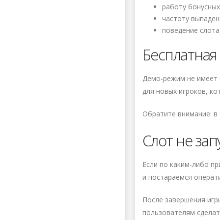
работу бонусных
частоту выпаден
поведение слота
Бесплатная
Демо-режим не имеет 
для новых игроков, ко
Обратите внимание: в
Слот не зап
Если по каким-либо п
и постараемся операт
После завершения игр
пользователям сделат