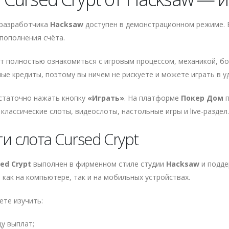
разработчика
Hacksaw
доступен в демонстрационном режиме. 
 пополнения счёта.
т полностью ознакомиться с игровым процессом, механикой, бо
ые кредиты, поэтому вы ничем не рискуете и можете играть в у
остаточно нажать кнопку
«Играть»
. На платформе
Покер Дом
п
классические слоты, видеослоты, настольные игры и live-раздел.
 слота Cursed Crypt
ed Crypt
выполнен в фирменном стиле студии
Hacksaw
и подде
 как на компьютере, так и на мобильных устройствах.
ете изучить:
цу выплат;