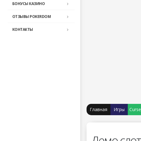
БОНУСЫ КАЗИНО
ОТЗЫВЫ POKERDOM
КОНТАКТЫ
Главная
Игры
Curse
Демо слот