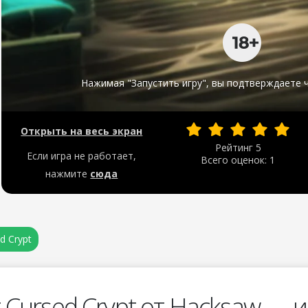
Нажимая "Запустить игру", вы подтверждаете ч
Открыть на весь экран
Рейтинг
5
Если игра не работает,
Всего оценок:
1
нажмите
сюда
d Crypt
 Cursed Crypt от Hacksaw — 