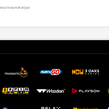
лекательной игры!