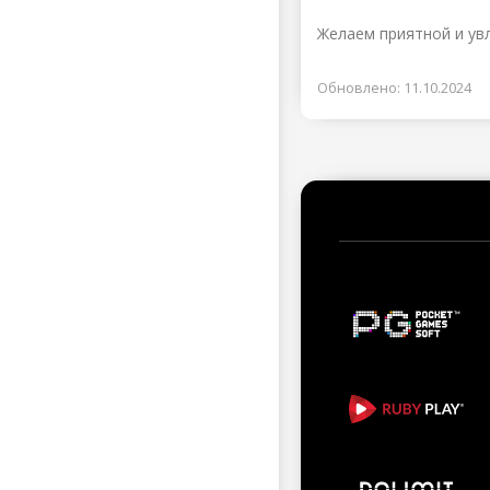
Желаем приятной и ув
Обновлено:
11.10.2024