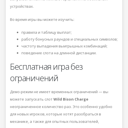
устройствах.
Во время игры вы можете изучить:
правила и таблицу выплат;
работу бонусных раундов и специальных символов;
частоту выпадения выигрышных комбинаций;
поведение слота на длинной дистанции.
Бесплатная игра без
ограничений
Демо-режим не имеет временных ограничений — вы
можете запускать слот
Wild Bison Charge
неограниченное количество раз. Это особенно удобно
для новых игроков, которые хотят разобраться в
механике, а также для опытных пользователей,