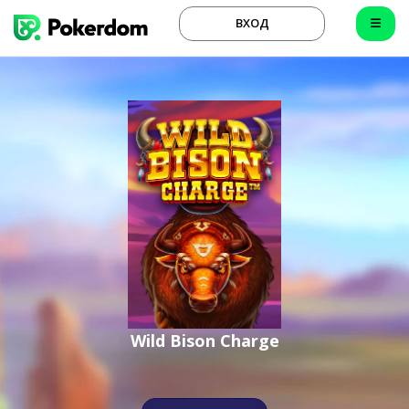
ВХОД
Wild Bison Charge