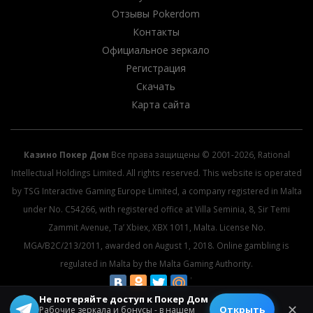
Отзывы Pokerdom
Контакты
Официальное зеркало
Регистрация
Скачать
Карта сайта
Казино Покер Дом
Все права защищены © 2001-2026, Rational
Intellectual Holdings Limited. All rights reserved. This website is operated
by TSG Interactive Gaming Europe Limited, a company registered in Malta
under No. C54266, with registered office at Villa Seminia, 8, Sir Temi
Zammit Avenue, Ta’ Xbiex, XBX 1011, Malta. License No.
MGA/B2C/213/2011, awarded on August 1, 2018. Online gambling is
regulated in Malta by the Malta Gaming Authority.
Не потеряйте доступ к Покер Дом
© 2026 All rights reserved.
✕
Открыть
Рабочие зеркала и бонусы - в нашем