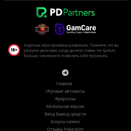
Азартные игры призваны развлекать. Помните, что вы
рискуете деньгами, когда делаете ставки. Не тратьте
больше, чем можете позволить себе проиграть.
Главная
Игровые автоматы
Фрироллы
Мобильная версия
Ввод Вывод средств
Бонусы казино
Отзывы Pokerdom