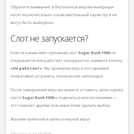
Обратите внимание: в бесплатной версии выигрыши
носят исключительно ознакомительный характер и не
могут быть выведены.
Слот не запускается?
Если по каким-либо причинам слот
Sugar Rush 1000
не
открывается или работает некорректно, нажмите кнопку
«Не работает»
. Мы проверим игру и постараемся
оперативно устранить технические неполадки.
После завершения игры вы можете оставить свою оценку
слота
Sugar Rush 1000
и поделиться впечатлениями —
это поможет другим пользователям сделать выбор.
Желаем приятной и увлекательной игры!
Обновлено:
11.10.2024