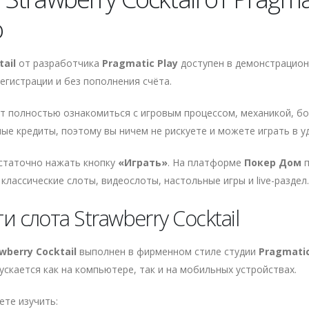
о
tail
от разработчика
Pragmatic Play
доступен в демонстрацион
егистрации и без пополнения счёта.
т полностью ознакомиться с игровым процессом, механикой, бо
ые кредиты, поэтому вы ничем не рискуете и можете играть в у
остаточно нажать кнопку
«Играть»
. На платформе
Покер Дом
п
классические слоты, видеослоты, настольные игры и live-раздел.
 слота Strawberry Cocktail
wberry Cocktail
выполнен в фирменном стиле студии
Pragmatic
ускается как на компьютере, так и на мобильных устройствах.
ете изучить: