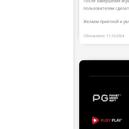
После завершения игр
пользователям сделат
Желаем приятной и ув
Обновлено:
11.10.2024