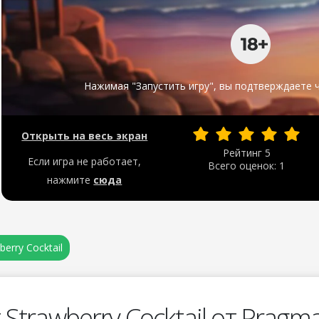
Нажимая "Запустить игру", вы подтверждаете ч
Открыть на весь экран
Рейтинг
5
Если игра не работает,
Всего оценок:
1
нажмите
сюда
berry Cocktail
Strawberry Cocktail от Pragma