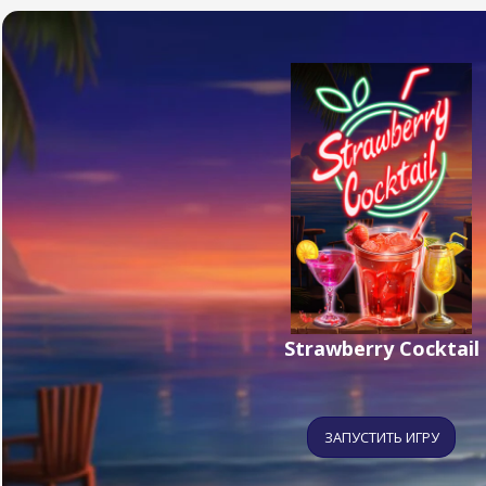
Strawberry Cocktail
ЗАПУСТИТЬ ИГРУ