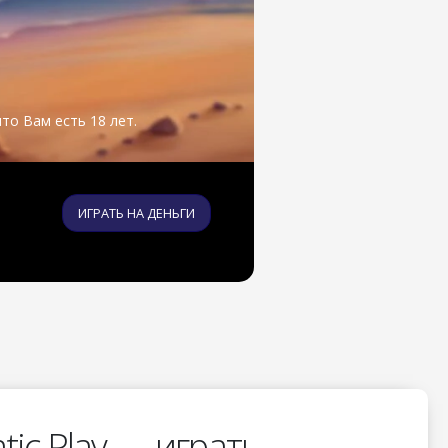
то Вам есть 18 лет.
ИГРАТЬ НА ДЕНЬГИ
tic Play — играть