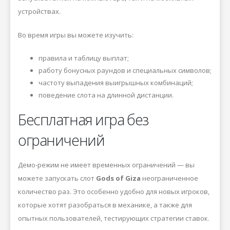
устройствах.
Во время игры вы можете изучить:
правила и таблицу выплат;
работу бонусных раундов и специальных символов;
частоту выпадения выигрышных комбинаций;
поведение слота на длинной дистанции.
Бесплатная игра без
ограничений
Демо-режим не имеет временных ограничений — вы
можете запускать слот
Gods of Giza
неограниченное
количество раз. Это особенно удобно для новых игроков,
которые хотят разобраться в механике, а также для
опытных пользователей, тестирующих стратегии ставок.