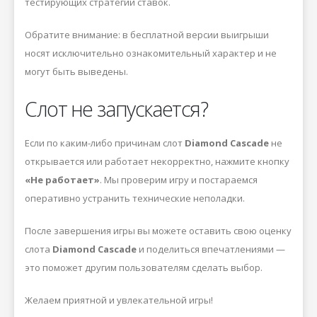
тестирующих стратегии ставок.
Обратите внимание: в бесплатной версии выигрыши
носят исключительно ознакомительный характер и не
могут быть выведены.
Слот не запускается?
Если по каким-либо причинам слот
Diamond Cascade
не
открывается или работает некорректно, нажмите кнопку
«Не работает»
. Мы проверим игру и постараемся
оперативно устранить технические неполадки.
После завершения игры вы можете оставить свою оценку
слота
Diamond Cascade
и поделиться впечатлениями —
это поможет другим пользователям сделать выбор.
Желаем приятной и увлекательной игры!