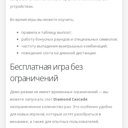
устройствах.
Во время игры вы можете изучить:
правила и таблицу выплат;
работу бонусных раундов и специальных символов;
частоту выпадения выигрышных комбинаций;
поведение слота на длинной дистанции.
Бесплатная игра без
ограничений
Демо-режим не имеет временных ограничений — вы
можете запускать слот
Diamond Cascade
неограниченное количество раз. Это особенно удобно
для новых игроков, которые хотят разобраться в
механике, а также для опытных пользователей,