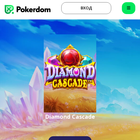
ВХОД
Diamond Cascade