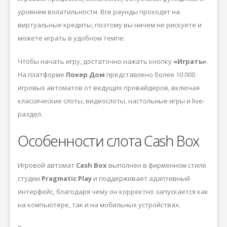
уровнем волатильности. Все раунды проходят на
виртуальные кредиты, поэтому вы ничем не рискуете и
можете играть в удобном темпе.
Чтобы начать игру, достаточно нажать кнопку
«Играть»
.
На платформе
Покер Дом
представлено более 10 000
игровых автоматов от ведущих провайдеров, включая
классические слоты, видеослоты, настольные игры и live-
раздел.
Особенности слота Cash Box
Игровой автомат
Cash Box
выполнен в фирменном стиле
студии
Pragmatic Play
и поддерживает адаптивный
интерфейс, благодаря чему он корректно запускается как
на компьютере, так и на мобильных устройствах.