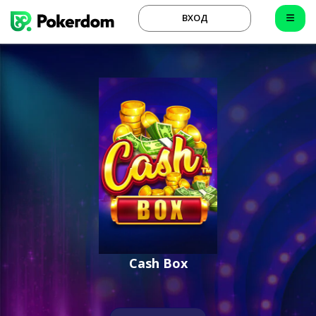
ВХОД
Cash Box