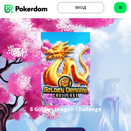
ВХОД
8 Golden Dragon Challenge