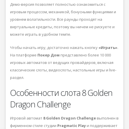
Демо-версия позволяет полностью ознакомиться с
игровым процессом, механикой, бонусными функциями и
уровнем волатильности. Все раунды проходят на
виртуальные кредиты, поэтому вы ничем не рискуете и
можете играть в удобном темпе.
Чтобы начать игру, достаточно нажать кнопку
«Играть»
.
На платформе
Покер Дом
представлено более 10 000
игровых автоматов от ведущих провайдеров, включая
классические слоты, видеослоты, настольные игры и live-
раздел.
Особенности слота 8 Golden
Dragon Challenge
Игровой автомат
8 Golden Dragon Challenge
выполнен в
фирменном стиле студии
Pragmatic Play
и поддерживает