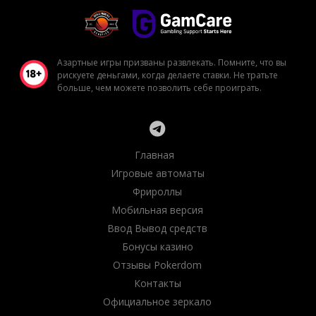
Азартные игры призваны развлекать. Помните, что вы
рискуете деньгами, когда делаете ставки. Не тратьте
больше, чем можете позволить себе проиграть.
Главная
Игровые автоматы
Фрироллы
Мобильная версия
Ввод Вывод средств
Бонусы казино
Отзывы Pokerdom
Контакты
Официальное зеркало