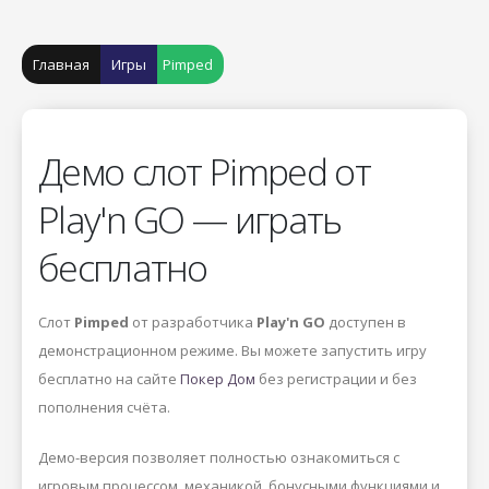
Главная
Игры
Pimped
Демо слот Pimped от
Play'n GO — играть
бесплатно
Слот
Pimped
от разработчика
Play'n GO
доступен в
демонстрационном режиме. Вы можете запустить игру
бесплатно на сайте
Покер Дом
без регистрации и без
пополнения счёта.
Демо-версия позволяет полностью ознакомиться с
игровым процессом, механикой, бонусными функциями и