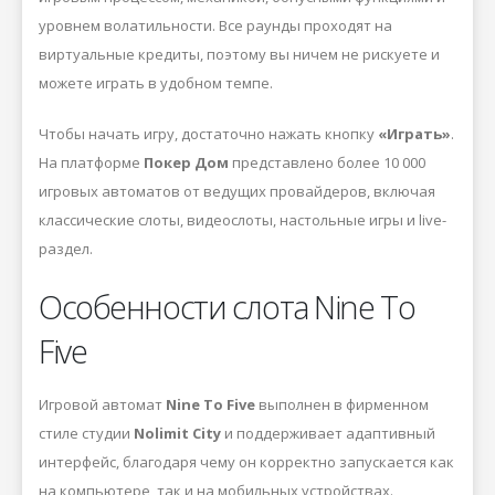
уровнем волатильности. Все раунды проходят на
виртуальные кредиты, поэтому вы ничем не рискуете и
можете играть в удобном темпе.
Чтобы начать игру, достаточно нажать кнопку
«Играть»
.
На платформе
Покер Дом
представлено более 10 000
игровых автоматов от ведущих провайдеров, включая
классические слоты, видеослоты, настольные игры и live-
раздел.
Особенности слота Nine To
Five
Игровой автомат
Nine To Five
выполнен в фирменном
стиле студии
Nolimit City
и поддерживает адаптивный
интерфейс, благодаря чему он корректно запускается как
на компьютере, так и на мобильных устройствах.