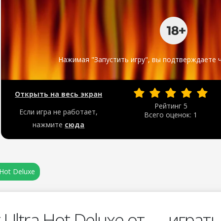
Нажимая "Запустить игру", вы подтверждаете ч
Открыть на весь экран
Рейтинг
5
Если игра не работает,
Всего оценок:
1
нажмите
сюда
 Hot Deluxe
 Ultra Hot Deluxe от — играт