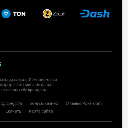
аны развлекать. Помните, что вы
огда делаете ставки. Не тратьте
позволить себе проиграть.
од средств
Бонусы казино
Отзывы Pokerdom
Скачать
Карта сайта