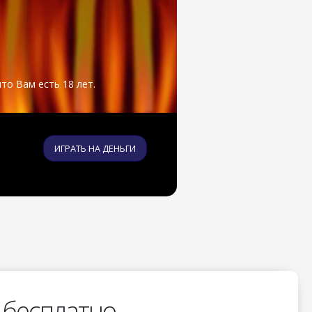
то Вам есть 18 лет.
ИГРАТЬ НА ДЕНЬГИ
ь бесплатно