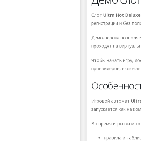
Слот
Ultra Hot Deluxe
регистрации и без поп
Демо-версия позволяе
проходят на виртуальн
Чтобы начать игру, д
провайдеров, включая 
Особенности
Игровой автомат
Ultr
запускается как на ко
Во время игры вы мож
правила и табли