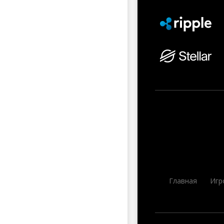
Главная
Игр