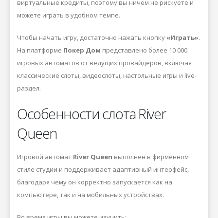
виртуальные кредиты, поэтому вы ничем не рискуете и
можете играть в удобном темпе.
Чтобы начать игру, достаточно нажать кнопку
«Играть»
.
На платформе
Покер Дом
представлено более 10 000
игровых автоматов от ведущих провайдеров, включая
классические слоты, видеослоты, настольные игры и live-
раздел.
Особенности слота River
Queen
Игровой автомат
River Queen
выполнен в фирменном
стиле студии
и поддерживает адаптивный интерфейс,
благодаря чему он корректно запускается как на
компьютере, так и на мобильных устройствах.
Во время игры вы можете изучить: