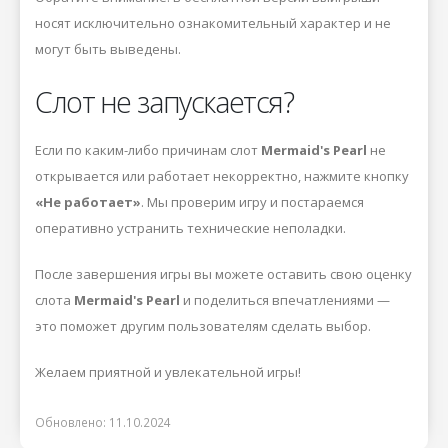
носят исключительно ознакомительный характер и не
могут быть выведены.
Слот не запускается?
Если по каким-либо причинам слот
Mermaid's Pearl
не
открывается или работает некорректно, нажмите кнопку
«Не работает»
. Мы проверим игру и постараемся
оперативно устранить технические неполадки.
После завершения игры вы можете оставить свою оценку
слота
Mermaid's Pearl
и поделиться впечатлениями —
это поможет другим пользователям сделать выбор.
Желаем приятной и увлекательной игры!
Обновлено:
11.10.2024