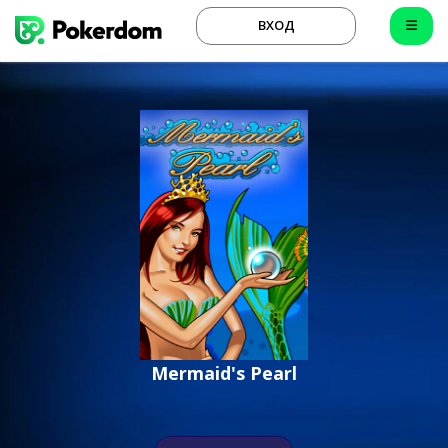
ВХОД
Mermaid's Pearl