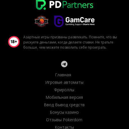
Азартные игры призваны развлекать. Помните, что вы
рискуете деньгами, когда делаете ставки. Не тратьте
больше, чем можете позволить себе проиграть.
Главная
Игровые автоматы
Фрироллы
Мобильная версия
Ввод Вывод средств
Бонусы казино
Отзывы Pokerdom
Контакты