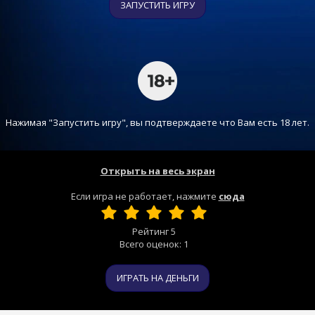
ЗАПУСТИТЬ ИГРУ
Нажимая "Запустить игру", вы подтверждаете что Вам есть 18 лет.
Открыть на весь экран
Если игра не работает, нажмите
сюда
Рейтинг
5
Всего оценок:
1
ИГРАТЬ НА ДЕНЬГИ