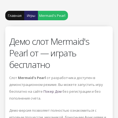
Главная
Игры
Mermaid's Pearl
Демо слот Mermaid's
Pearl от — играть
бесплатно
Слот
Mermaid's Pearl
от разработчика
доступен в
демонстрационном режиме. Вы можете запустить игру
бесплатно на сайте
Покер Дом
без регистрации и без
пополнения счёта.
Демо-версия позволяет полностью ознакомиться с
игровым процессом, механикой, бонусными функциями и