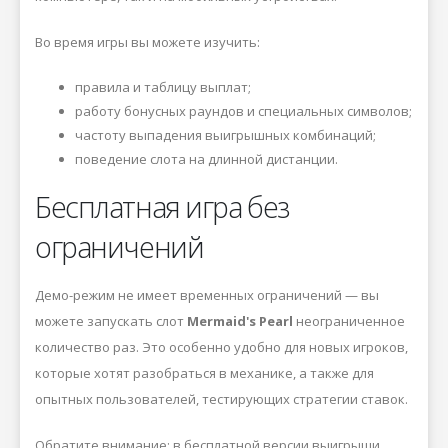
Во время игры вы можете изучить:
правила и таблицу выплат;
работу бонусных раундов и специальных символов;
частоту выпадения выигрышных комбинаций;
поведение слота на длинной дистанции.
Бесплатная игра без
ограничений
Демо-режим не имеет временных ограничений — вы
можете запускать слот
Mermaid's Pearl
неограниченное
количество раз. Это особенно удобно для новых игроков,
которые хотят разобраться в механике, а также для
опытных пользователей, тестирующих стратегии ставок.
Обратите внимание: в бесплатной версии выигрыши