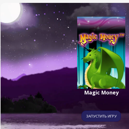
Magic Money
ЗАПУСТИТЬ ИГРУ