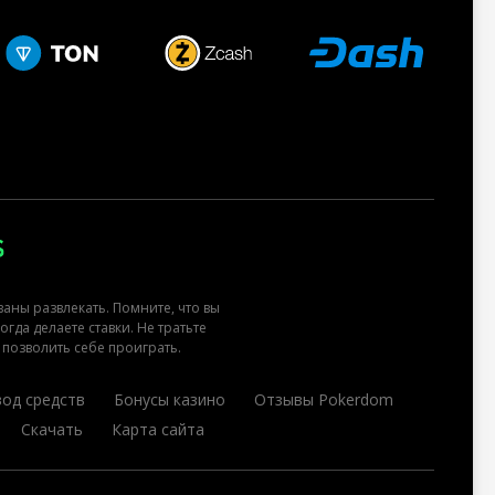
аны развлекать. Помните, что вы
огда делаете ставки. Не тратьте
позволить себе проиграть.
од средств
Бонусы казино
Отзывы Pokerdom
Скачать
Карта сайта