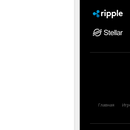
Главная
Игр