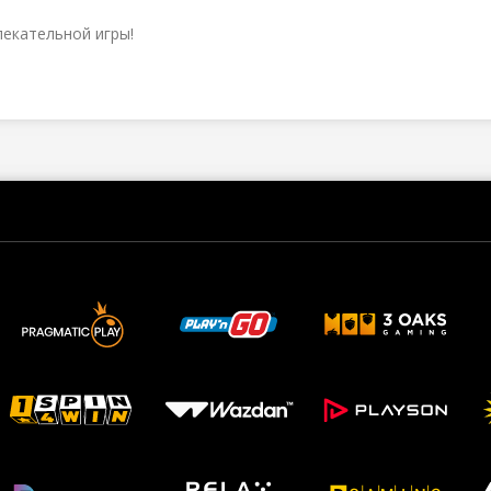
лекательной игры!