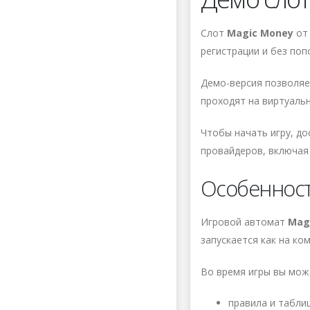
Слот
Magic Money
от
регистрации и без поп
Демо-версия позволяе
проходят на виртуальн
Чтобы начать игру, д
провайдеров, включая 
Особенност
Игровой автомат
Mag
запускается как на ко
Во время игры вы мож
правила и табли