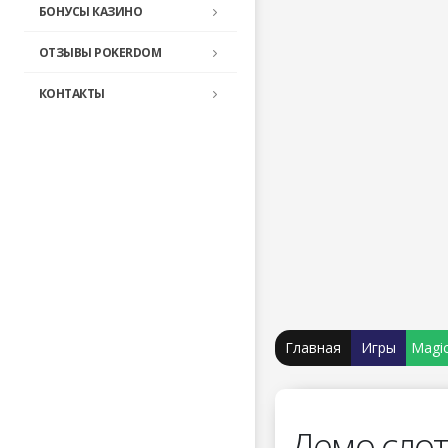
БОНУСЫ КАЗИНО
ОТЗЫВЫ POKERDOM
КОНТАКТЫ
Главная
Игры
Magi
Демо слот