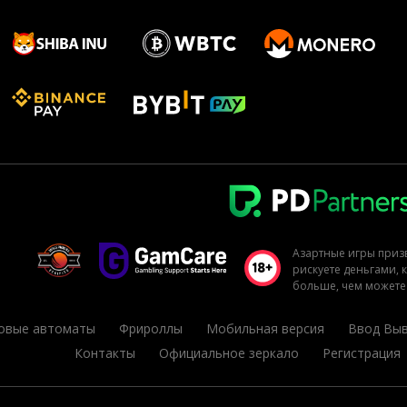
Азартные игры призв
рискуете деньгами, к
больше, чем можете 
овые автоматы
Фрироллы
Мобильная версия
Ввод Выв
Контакты
Официальное зеркало
Регистрация