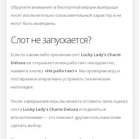
Обратите внимание: в бесплатной версии выигрыши
носят исключительно ознакомительный характер и не
могут быть выведены.
Слот не запускается?
Если по каким-либо причинам слот
Lucky Lady's Charm
Deluxe
не открывается или работает некорректно,
нажмите кнопку
«Не работает»
. Мы проверим игру и
постараемся оперативно устранить технические
неполадки.
После завершения игры вы можете оставить свою оценку
слота
Lucky Lady's Charm Deluxe
и поделиться
впечатлениями — это поможет другим пользователям
сделать выбор.