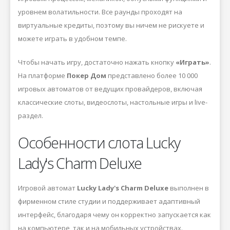
уровнем волатильности. Все раунды проходят на
виртуальные кредиты, поэтому вы ничем не рискуете и
можете играть в удобном темпе.
Чтобы начать игру, достаточно нажать кнопку
«Играть»
.
На платформе
Покер Дом
представлено более 10 000
игровых автоматов от ведущих провайдеров, включая
классические слоты, видеослоты, настольные игры и live-
раздел.
Особенности слота Lucky
Lady's Charm Deluxe
Игровой автомат
Lucky Lady's Charm Deluxe
выполнен в
фирменном стиле студии
и поддерживает адаптивный
интерфейс, благодаря чему он корректно запускается как
на компьютере, так и на мобильных устройствах.