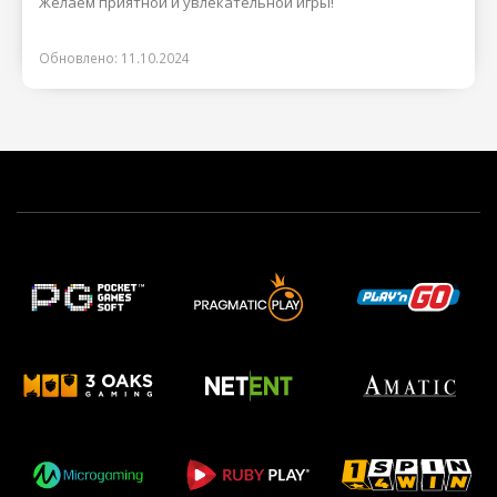
Желаем приятной и увлекательной игры!
Обновлено:
11.10.2024