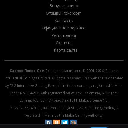
Бонусы казино
Отзывы Pokerdom
Контакты
Официальное зеркало
Регистрация
Скачать
Карта сайта
Казино Покер Дом
Все права защищены © 2001-2026, Rational
Intellectual Holdings Limited. All rights reserved. This website is operated
by TSG Interactive Gaming Europe Limited, a company registered in Malta
under No. C54266, with registered office at Villa Seminia, 8, Sir Temi
Zammit Avenue, Ta’ Xbiex, XBX 1011, Malta. License No.
MGA/B2C/213/2011, awarded on August 1, 2018. Online gambling is
regulated in Malta by the Malta Gaming Authority.