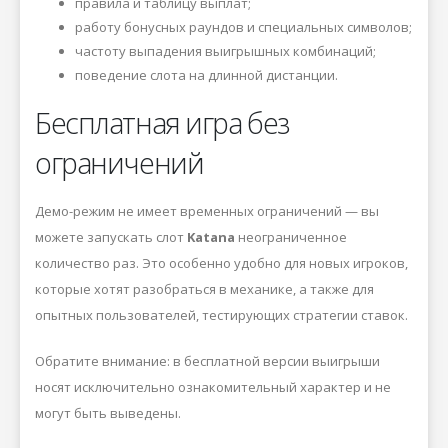
правила и таблицу выплат;
работу бонусных раундов и специальных символов;
частоту выпадения выигрышных комбинаций;
поведение слота на длинной дистанции.
Бесплатная игра без
ограничений
Демо-режим не имеет временных ограничений — вы
можете запускать слот
Katana
неограниченное
количество раз. Это особенно удобно для новых игроков,
которые хотят разобраться в механике, а также для
опытных пользователей, тестирующих стратегии ставок.
Обратите внимание: в бесплатной версии выигрыши
носят исключительно ознакомительный характер и не
могут быть выведены.