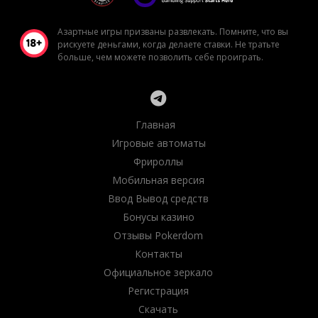
Азартные игры призваны развлекать. Помните, что вы
рискуете деньгами, когда делаете ставки. Не тратьте
больше, чем можете позволить себе проиграть.
Главная
Игровые автоматы
Фрироллы
Мобильная версия
Ввод Вывод средств
Бонусы казино
Отзывы Pokerdom
Контакты
Официальное зеркало
Регистрация
Скачать