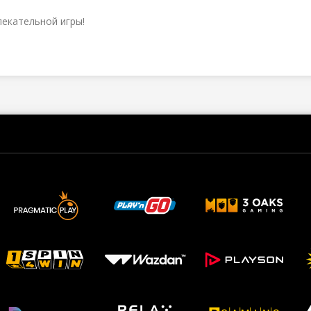
лекательной игры!