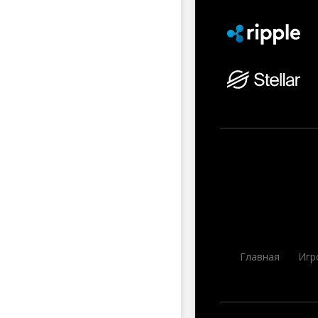
Главная
Игр