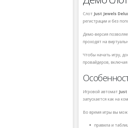
Слот
Just Jewels Delu
регистрации и без поп
Демо-версия позволяе
проходят на виртуальн
Чтобы начать игру, д
провайдеров, включая 
Особенности
Игровой автомат
Just
запускается как на ко
Во время игры вы мож
правила и табли