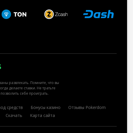
аны развлекать. Помните, что вы
огда делаете ставки. Не тратьте
позволить себе проиграть.
од средств
Бонусы казино
Отзывы Pokerdom
Скачать
Карта сайта