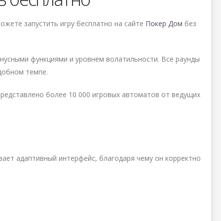
ожете запустить игру бесплатно на сайте
Покер Дом
без
нусными функциями и уровнем волатильности. Все раунды
добном темпе.
редставлено более 10 000 игровых автоматов от ведущих
вает адаптивный интерфейс, благодаря чему он корректно