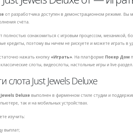
xe
от разработчика
доступен в демонстрационном режиме. Вы м
олнения счёта.
т полностью ознакомиться с игровым процессом, механикой, бо
ые кредиты, поэтому вы ничем не рискуете и можете играть в у
остаточно нажать кнопку
«Играть»
. На платформе
Покер Дом
п
классические слоты, видеослоты, настольные игры и live-раздел.
 слота Just Jewels Deluxe
 Jewels Deluxe
выполнен в фирменном стиле студии
и поддержи
мпьютере, так и на мобильных устройствах.
ете изучить:
цу выплат;