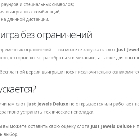
 раундов и специальных символов;
ия выигрышных комбинаций;
 на длинной дистанции.
 игра без ограничений
временных ограничений — вы можете запускать слот
Just Jewe
ков, которые хотят разобраться в механике, а также для опытн
 бесплатной версии выигрыши носят исключительно ознакомител
ускается?
ричинам слот
Just Jewels Deluxe
не открывается или работает н
еративно устранить технические неполадки.
ы вы можете оставить свою оценку слота
Just Jewels Deluxe
и 
ь выбор.