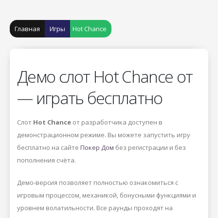
Главная
Игры
Hot Chance
Демо слот Hot Chance от
— играть бесплатно
Слот
Hot Chance
от разработчика
доступен в
демонстрационном режиме. Вы можете запустить игру
бесплатно на сайте
Покер Дом
без регистрации и без
пополнения счёта.
Демо-версия позволяет полностью ознакомиться с
игровым процессом, механикой, бонусными функциями и
уровнем волатильности. Все раунды проходят на