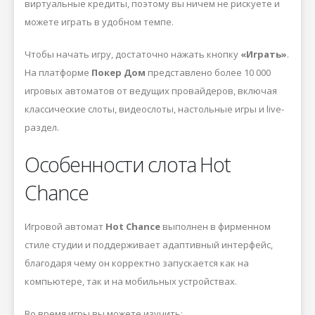
виртуальные кредиты, поэтому вы ничем не рискуете и
можете играть в удобном темпе.
Чтобы начать игру, достаточно нажать кнопку
«Играть»
.
На платформе
Покер Дом
представлено более 10 000
игровых автоматов от ведущих провайдеров, включая
классические слоты, видеослоты, настольные игры и live-
раздел.
Особенности слота Hot
Chance
Игровой автомат
Hot Chance
выполнен в фирменном
стиле студии
и поддерживает адаптивный интерфейс,
благодаря чему он корректно запускается как на
компьютере, так и на мобильных устройствах.
Во время игры вы можете изучить: