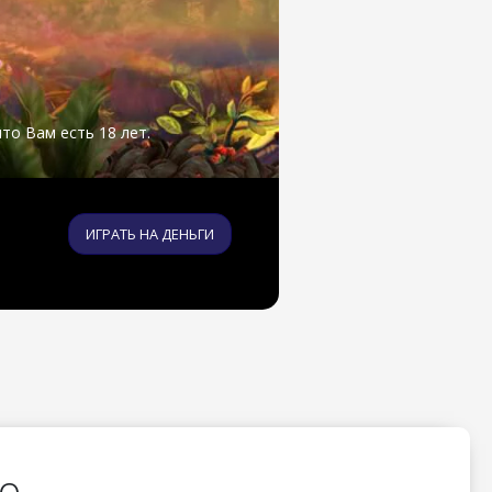
то Вам есть 18 лет.
ИГРАТЬ НА ДЕНЬГИ
но