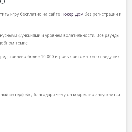
тить игру бесплатно на сайте
Покер Дом
без регистрации и
нусными функциями и уровнем волатильности. Все раунды
добном темпе.
редставлено более 10 000 игровых автоматов от ведущих
ный интерфейс, благодаря чему он корректно запускается