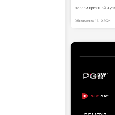
Желаем приятной и ув
Обновлено:
11.10.2024