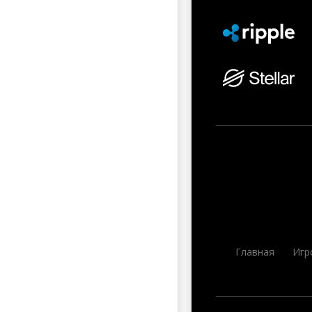
Главная
Игр