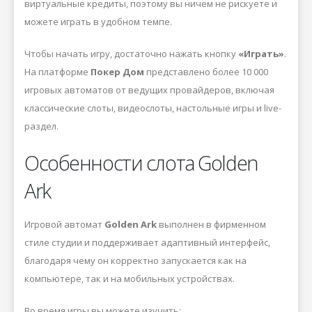
виртуальные кредиты, поэтому вы ничем не рискуете и
можете играть в удобном темпе.
Чтобы начать игру, достаточно нажать кнопку
«Играть»
.
На платформе
Покер Дом
представлено более 10 000
игровых автоматов от ведущих провайдеров, включая
классические слоты, видеослоты, настольные игры и live-
раздел.
Особенности слота Golden
Ark
Игровой автомат
Golden Ark
выполнен в фирменном
стиле студии
и поддерживает адаптивный интерфейс,
благодаря чему он корректно запускается как на
компьютере, так и на мобильных устройствах.
Во время игры вы можете изучить: