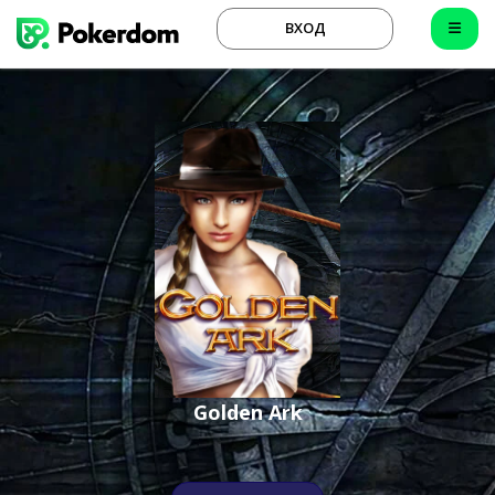
ВХОД
Golden Ark