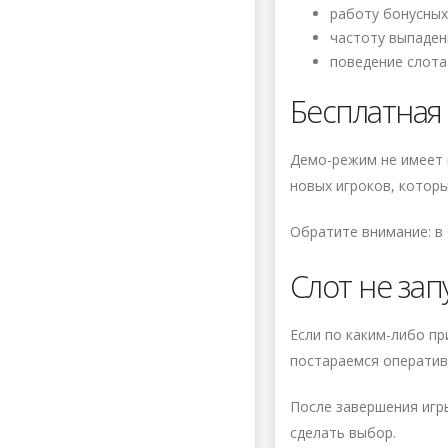
работу бонусных
частоту выпаден
поведение слота
Бесплатная
Демо-режим не имеет 
новых игроков, которы
Обратите внимание: в
Слот не зап
Если по каким-либо п
постараемся оператив
После завершения игр
сделать выбор.