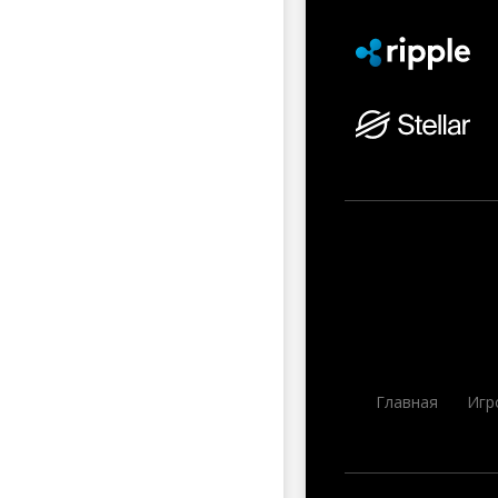
Главная
Игр