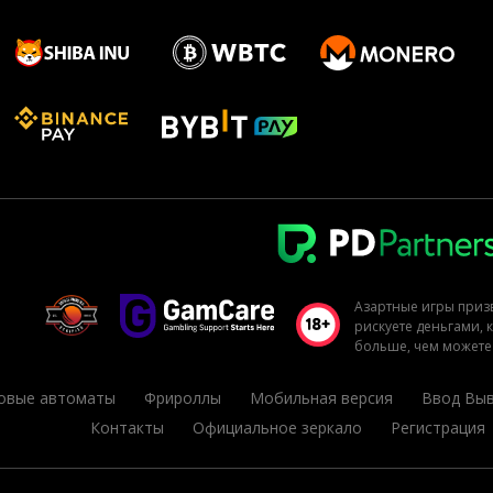
Азартные игры призв
рискуете деньгами, к
больше, чем можете 
овые автоматы
Фрироллы
Мобильная версия
Ввод Выв
Контакты
Официальное зеркало
Регистрация