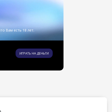
то Вам есть 18 лет.
ИГРАТЬ НА ДЕНЬГИ
о