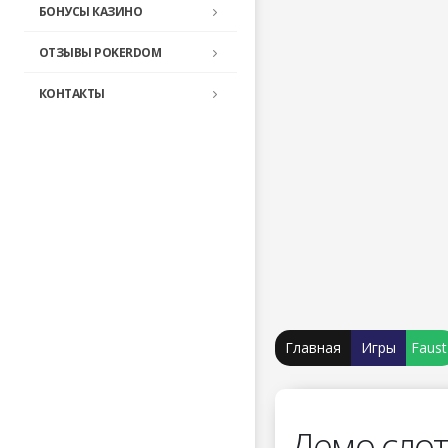
БОНУСЫ КАЗИНО
ОТЗЫВЫ POKERDOM
КОНТАКТЫ
Главная
Игры
Faust
Демо слот