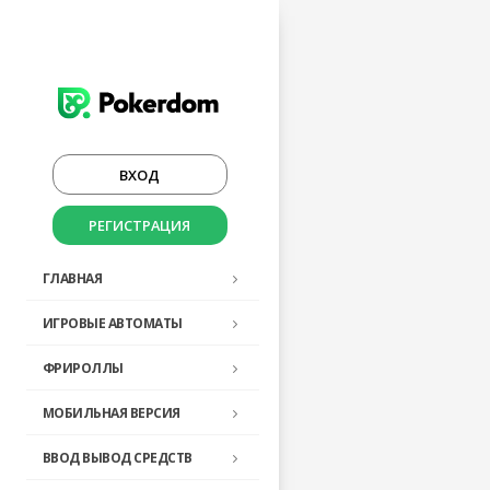
ВХОД
РЕГИСТРАЦИЯ
ГЛАВНАЯ
ИГРОВЫЕ АВТОМАТЫ
ФРИРОЛЛЫ
МОБИЛЬНАЯ ВЕРСИЯ
ВВОД ВЫВОД СРЕДСТВ