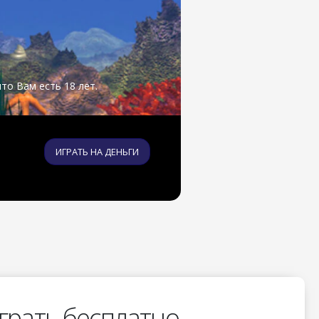
то Вам есть 18 лет.
ИГРАТЬ НА ДЕНЬГИ
играть бесплатно