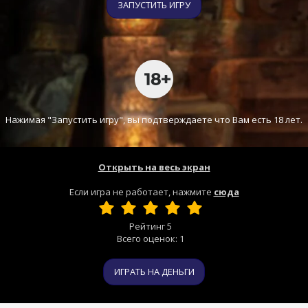
ЗАПУСТИТЬ ИГРУ
Нажимая "Запустить игру", вы подтверждаете что Вам есть 18 лет.
Открыть на весь экран
Если игра не работает, нажмите
сюда
Рейтинг
5
Всего оценок:
1
ИГРАТЬ НА ДЕНЬГИ