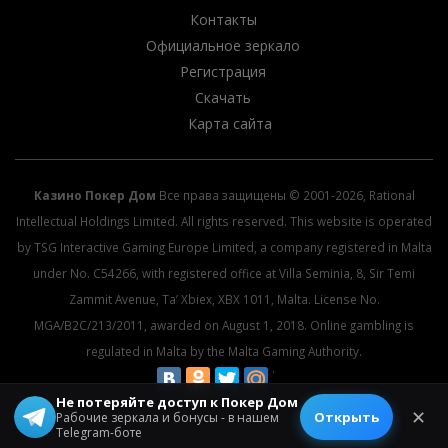
Контакты
Официальное зеркало
Регистрация
Скачать
Карта сайта
Казино Покер Дом
Все права защищены © 2001-2026, Rational
Intellectual Holdings Limited. All rights reserved. This website is operated
by TSG Interactive Gaming Europe Limited, a company registered in Malta
under No. C54266, with registered office at Villa Seminia, 8, Sir Temi
Zammit Avenue, Ta’ Xbiex, XBX 1011, Malta. License No.
MGA/B2C/213/2011, awarded on August 1, 2018. Online gambling is
regulated in Malta by the Malta Gaming Authority.
Не потеряйте доступ к Покер Дом
© 2026 All rights reserved.
✕
Открыть
Рабочие зеркала и бонусы - в нашем
Telegram-боте