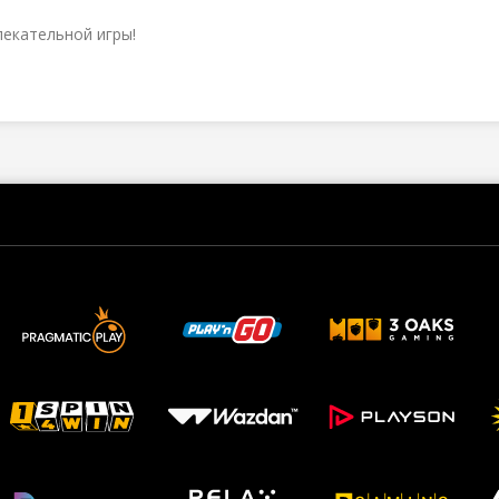
лекательной игры!