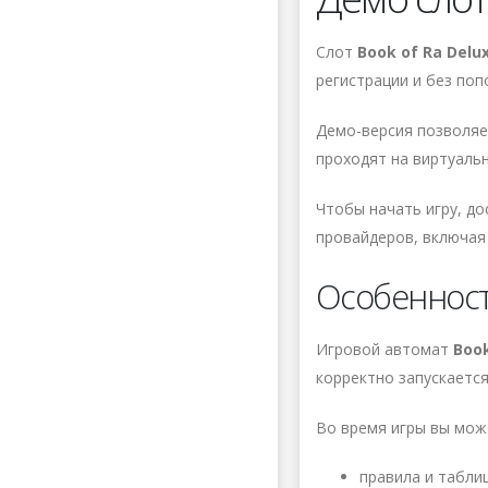
Слот
Book of Ra Delu
регистрации и без поп
Демо-версия позволяе
проходят на виртуальн
Чтобы начать игру, д
провайдеров, включая 
Особенности
Игровой автомат
Book
корректно запускается
Во время игры вы мож
правила и табли