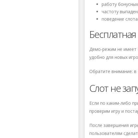
работу бонусных
частоту выпаден
поведение слота
Бесплатная
Демо-режим не имеет 
удобно для новых игро
Обратите внимание: в
Слот не зап
Если по каким-либо п
проверим игру и поста
После завершения игр
пользователям сделат