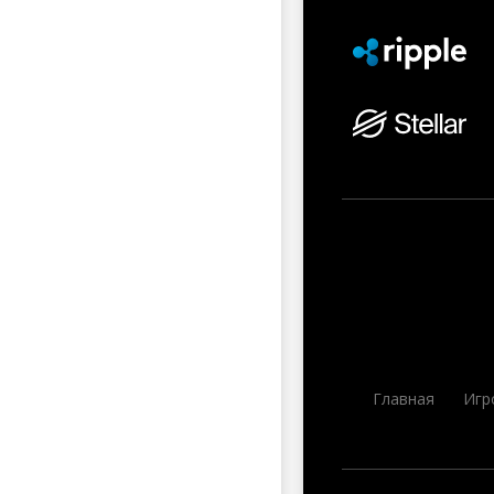
Главная
Игр