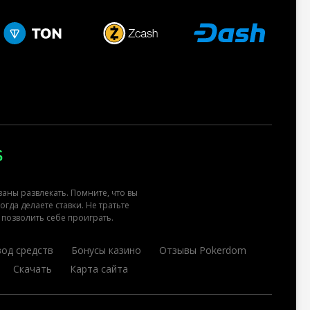
аны развлекать. Помните, что вы
огда делаете ставки. Не тратьте
позволить себе проиграть.
од средств
Бонусы казино
Отзывы Pokerdom
Скачать
Карта сайта