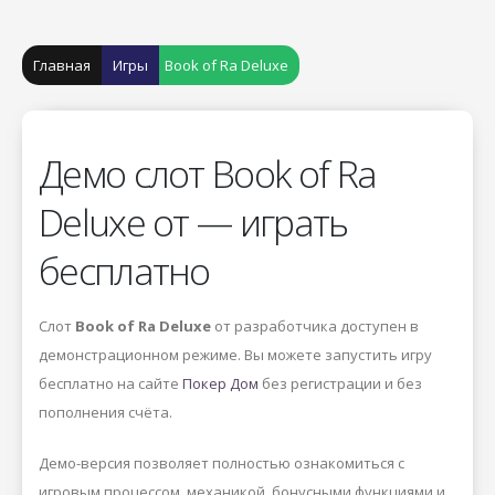
Главная
Игры
Book of Ra Deluxe
Демо слот Book of Ra
Deluxe от — играть
бесплатно
Слот
Book of Ra Deluxe
от разработчика
доступен в
демонстрационном режиме. Вы можете запустить игру
бесплатно на сайте
Покер Дом
без регистрации и без
пополнения счёта.
Демо-версия позволяет полностью ознакомиться с
игровым процессом, механикой, бонусными функциями и