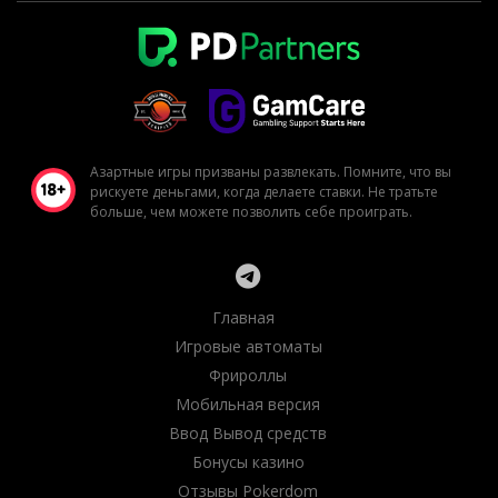
Азартные игры призваны развлекать. Помните, что вы
рискуете деньгами, когда делаете ставки. Не тратьте
больше, чем можете позволить себе проиграть.
Главная
Игровые автоматы
Фрироллы
Мобильная версия
Ввод Вывод средств
Бонусы казино
Отзывы Pokerdom