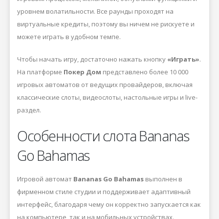
уровнем волатильности. Все раунды проходят на
виртуальные кредиты, поэтому вы ничем не рискуете и
можете играть в удобном темпе.
Чтобы начать игру, достаточно нажать кнопку
«Играть»
.
На платформе
Покер Дом
представлено более 10 000
игровых автоматов от ведущих провайдеров, включая
классические слоты, видеослоты, настольные игры и live-
раздел.
Особенности слота Bananas
Go Bahamas
Игровой автомат
Bananas Go Bahamas
выполнен в
фирменном стиле студии
и поддерживает адаптивный
интерфейс, благодаря чему он корректно запускается как
на компьютере, так и на мобильных устройствах.