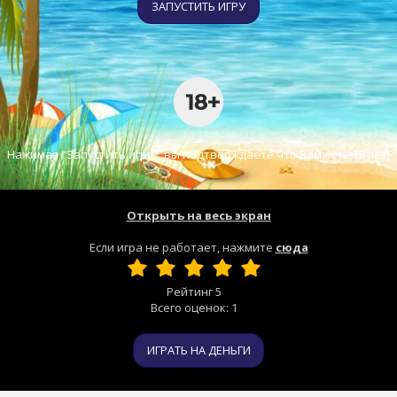
ЗАПУСТИТЬ ИГРУ
Нажимая "Запустить игру", вы подтверждаете что Вам есть 18 лет.
Открыть на весь экран
Если игра не работает, нажмите
сюда
Рейтинг
5
Всего оценок:
1
ИГРАТЬ НА ДЕНЬГИ