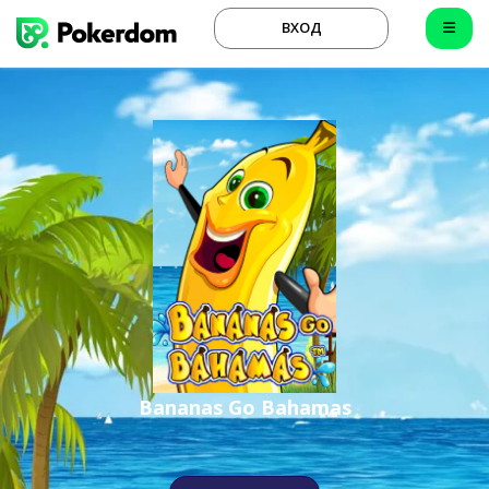
ВХОД
Bananas Go Bahamas