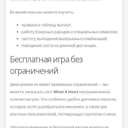
Во время игры вы можете изучить:
правила и таблицу выплат;
работу бонусных раундов и специальных символов;
частоту выпадения выигрышных комбинаций;
поведение слота на длинной дистанции.
Бесплатная игра без
ограничений
Демо-режим не имеет временных ограничений — вы
можете запускать слот
What A Hoot
неограниченное
количество раз. Это особенно удобно для новых игроков,
которые хотят разобраться в механике, а также для
опытных пользователей, тестирующих стратегии ставок.
Обратите внимание: в бесплатной версии выигрыши