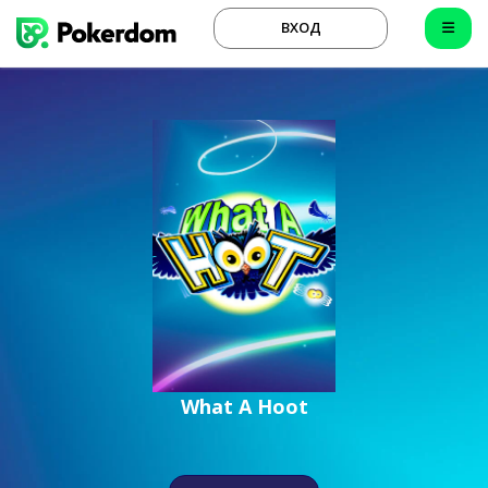
ВХОД
What A Hoot