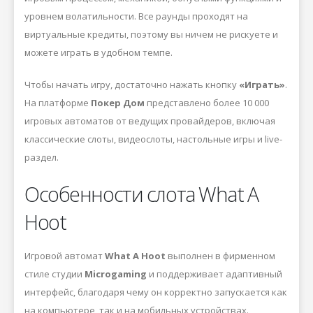
уровнем волатильности. Все раунды проходят на
виртуальные кредиты, поэтому вы ничем не рискуете и
можете играть в удобном темпе.
Чтобы начать игру, достаточно нажать кнопку
«Играть»
.
На платформе
Покер Дом
представлено более 10 000
игровых автоматов от ведущих провайдеров, включая
классические слоты, видеослоты, настольные игры и live-
раздел.
Особенности слота What A
Hoot
Игровой автомат
What A Hoot
выполнен в фирменном
стиле студии
Microgaming
и поддерживает адаптивный
интерфейс, благодаря чему он корректно запускается как
на компьютере, так и на мобильных устройствах.