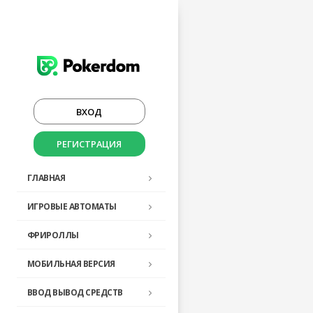
ВХОД
РЕГИСТРАЦИЯ
ГЛАВНАЯ
ИГРОВЫЕ АВТОМАТЫ
ФРИРОЛЛЫ
МОБИЛЬНАЯ ВЕРСИЯ
ВВОД ВЫВОД СРЕДСТВ