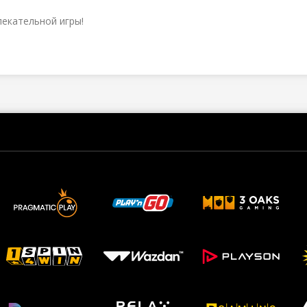
лекательной игры!