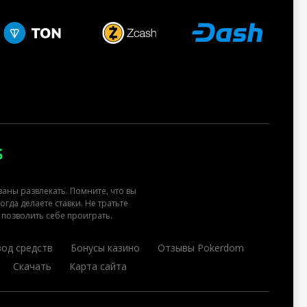
аны развлекать. Помните, что вы
огда делаете ставки. Не тратьте
позволить себе проиграть.
од средств
Бонусы казино
Отзывы Pokerdom
Скачать
Карта сайта