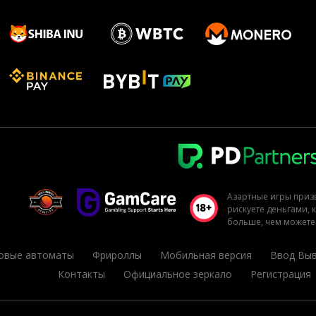
Азартные игры призв
рискуете деньгами, к
больше, чем можете 
овые автоматы
Фрироллы
Мобильная версия
Ввод Выв
Контакты
Официальное зеркало
Регистрация