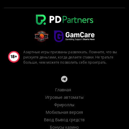
Азартные игры призваны развлекать. Помните, что вы
рискуете деньгами, когда делаете ставки. Не тратьте
больше, чем можете позволить себе проиграть.
Главная
Игровые автоматы
Фрироллы
Мобильная версия
Ввод Вывод средств
Бонусы казино