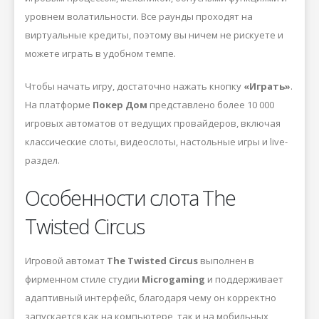
уровнем волатильности. Все раунды проходят на
виртуальные кредиты, поэтому вы ничем не рискуете и
можете играть в удобном темпе.
Чтобы начать игру, достаточно нажать кнопку
«Играть»
.
На платформе
Покер Дом
представлено более 10 000
игровых автоматов от ведущих провайдеров, включая
классические слоты, видеослоты, настольные игры и live-
раздел.
Особенности слота The
Twisted Circus
Игровой автомат
The Twisted Circus
выполнен в
фирменном стиле студии
Microgaming
и поддерживает
адаптивный интерфейс, благодаря чему он корректно
запускается как на компьютере, так и на мобильных