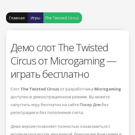
Главная
Игры
The Twisted Circus
Демо слот The Twisted
Circus от Microgaming —
играть бесплатно
Слот
The Twisted Circus
от разработчика
Microgaming
доступен в демонстрационном режиме. Вы можете
запустить игру бесплатно на сайте
Покер Дом
без
регистрации и без пополнения счёта.
Демо-версия позволяет полностью ознакомиться с
игровым процессом, механикой, бонусными функциями и