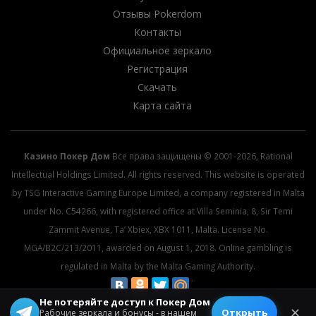
Отзывы Pokerdom
Контакты
Официальное зеркало
Регистрация
Скачать
Карта сайта
Казино Покер Дом
Все права защищены © 2001-2026, Rational
Intellectual Holdings Limited. All rights reserved. This website is operated
by TSG Interactive Gaming Europe Limited, a company registered in Malta
under No. C54266, with registered office at Villa Seminia, 8, Sir Temi
Zammit Avenue, Ta’ Xbiex, XBX 1011, Malta. License No.
MGA/B2C/213/2011, awarded on August 1, 2018. Online gambling is
regulated in Malta by the Malta Gaming Authority.
Не потеряйте доступ к Покер Дом
© 2026 All rights reserved.
✕
Открыть
Рабочие зеркала и бонусы - в нашем