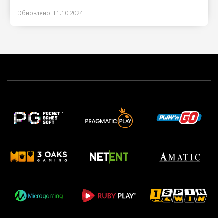
Обновлено:
11.10.2024