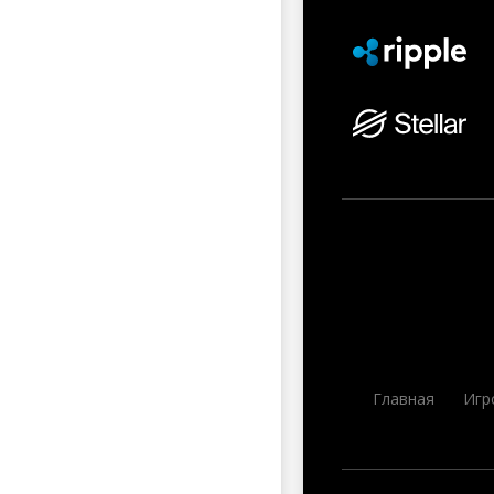
Главная
Игр