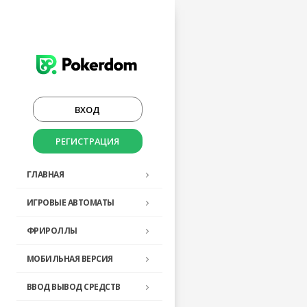
ВХОД
РЕГИСТРАЦИЯ
ГЛАВНАЯ
ИГРОВЫЕ АВТОМАТЫ
ФРИРОЛЛЫ
МОБИЛЬНАЯ ВЕРСИЯ
ВВОД ВЫВОД СРЕДСТВ