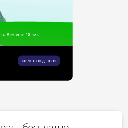
то Вам есть 18 лет.
ИГРАТЬ НА ДЕНЬГИ
грать бесплатно