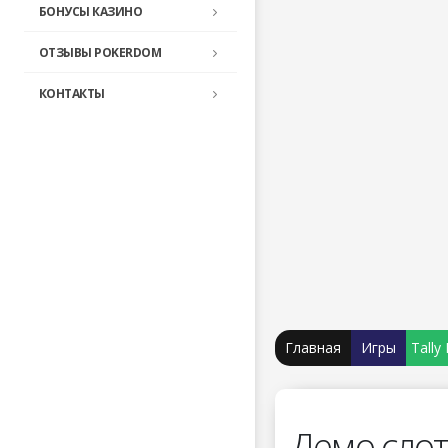
БОНУСЫ КАЗИНО
ОТЗЫВЫ POKERDOM
КОНТАКТЫ
Главная
Игры
Tally
Демо слот