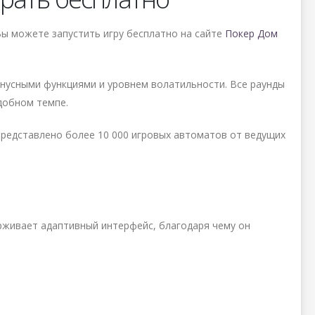
ы можете запустить игру бесплатно на сайте
Покер Дом
нусными функциями и уровнем волатильности. Все раунды
добном темпе.
редставлено более 10 000 игровых автоматов от ведущих
живает адаптивный интерфейс, благодаря чему он